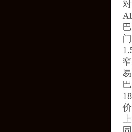
对
A
巴
门
1
窄
易
巴
1
价
上
同