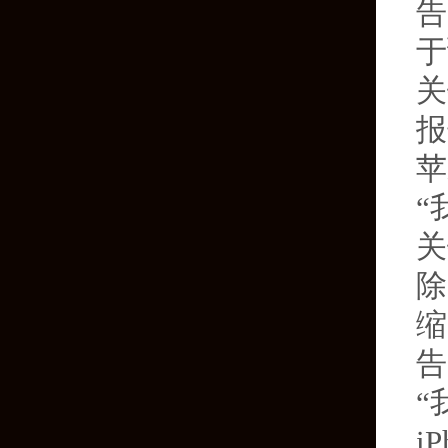
告
于
关
报
苹
“
关
除
缩
告
“
i