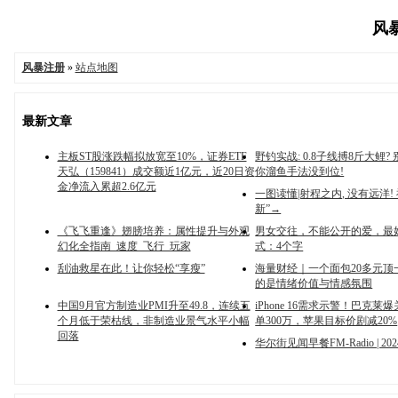
风暴
风暴注册
»
站点地图
最新文章
主板ST股涨跌幅拟放宽至10%，证券ETF
野钓实战: 0.8子线搏8斤大鲤? 
天弘（159841）成交额近1亿元，近20日资
你溜鱼手法没到位!
金净流入累超2.6亿元
一图读懂|射程之内, 没有远洋!
新”→
《飞飞重逢》翅膀培养：属性提升与外观
男女交往，不能公开的爱，最
幻化全指南_速度_飞行_玩家
式：4个字
刮油救星在此！让你轻松“享瘦”
海量财经｜一个面包20多元顶
的是情绪价值与情感氛围
中国9月官方制造业PMI升至49.8，连续五
iPhone 16需求示警！巴克莱
个月低于荣枯线，非制造业景气水平小幅
单300万，苹果目标价剧减20%
回落
华尔街见闻早餐FM-Radio | 20